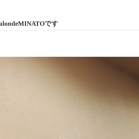
ondeMINATOです