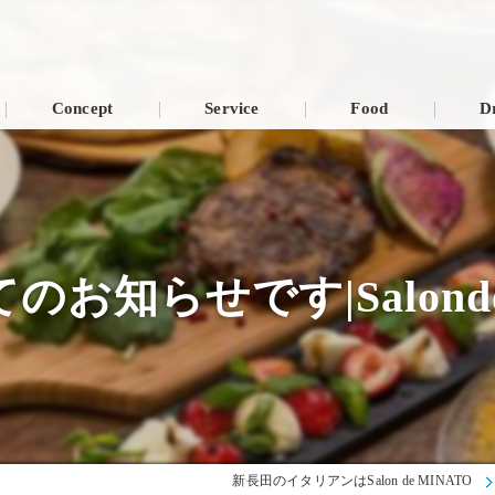
Concept
Service
Food
D
お知らせです|Salond
新長田のイタリアンはSalon de MINATO